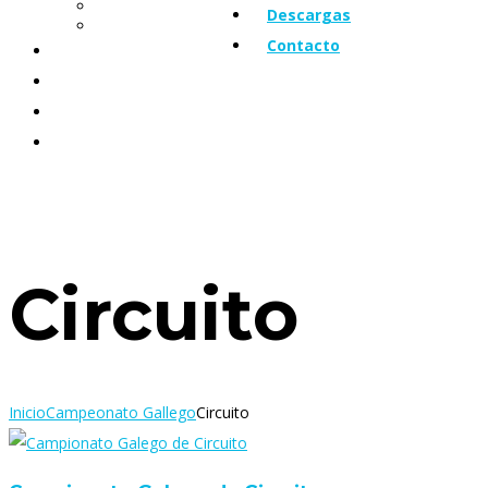
Otras noticias
Descargas
Trofeos
Contacto
Eventos
Galería
Descargas
Contacto
Circuito
Inicio
Campeonato Gallego
Circuito