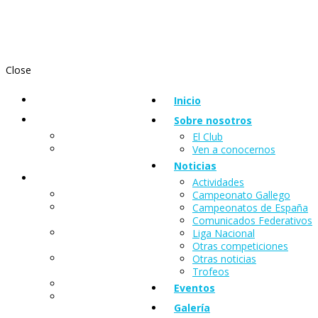
Close
Inicio
Inicio
Sobre nosotros
Sobre nosotros
El Club
El Club
Ven a
Ven a conocernos
conocernos
Noticias
Noticias
Actividades
Actividades
Campeonato Gallego
Campeonato
Campeonatos de España
Gallego
Comunicados Federativos
Campeonatos
Liga Nacional
de España
Otras competiciones
Comunicados
Otras noticias
Federativos
Trofeos
Liga Nacional
Eventos
Otras
Galería
competiciones